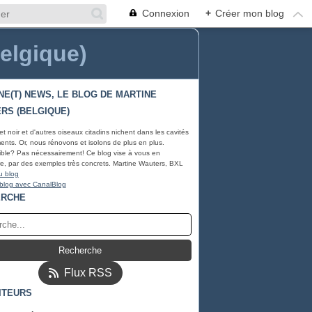
Connexion
+
Créer mon blog
Belgique)
NE(T) NEWS, LE BLOG DE MARTINE
RS (BELGIQUE)
et noir et d'autres oiseaux citadins nichent dans les cavités
ents. Or, nous rénovons et isolons de plus en plus.
ble? Pas nécessairement! Ce blog vise à vous en
e, par des exemples très concrets. Martine Wauters, BXL
u blog
 blog avec CanalBlog
ERCHE
Flux RSS
ITEURS