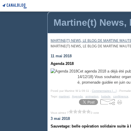
Martine(t) News, 
MARTINE(T) NEWS, LE BLOG DE MARTINE WAUTE
MARTINE(T) NEWS, LE BLOG DE MARTINE WAUTE
11 mai 2018
Agenda 2018
Cet agenda 2018 a déjà été publi
14/12/18) Vous souhaitez organi
é, promenade guidée en juin ou d
Posté par Martine W à 09:11 -
Commentaires [
…
]
- Permalie
Tags:
martinet
,
Agenda
,
animation
,
balade
,
conférence
,
Vous aimez ?
0 vote
3 mai 2018
Sauvetage: belle opération solidaire suite à 