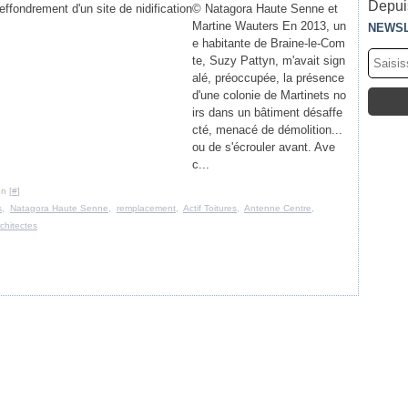
Depuis
© Natagora Haute Senne et
Martine Wauters En 2013, un
NEWS
e habitante de Braine-le-Com
te, Suzy Pattyn, m'avait sign
alé, préoccupée, la présence
d'une colonie de Martinets no
irs dans un bâtiment désaffe
cté, menacé de démolition...
ou de s'écrouler avant. Ave
c...
n [
#
]
s
,
Natagora Haute Senne
,
remplacement
,
Actif Toitures
,
Antenne Centre
,
chitectes