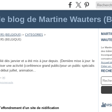
le blog de Martine Wauters (
MARTI
RS (BELGIQUE)
>
CATEGORIES
>
RS (BELGIQUE)
WAUTE
Le Martin
des bâtim
Incompati
convaincr
é dès janvier et a été mis à jour depuis. (Dernière mise à jour: le
Accueil d
ser une activité (conférence grand public/pour un public spécialis
Créer un
ébut juillet, animation...
RECH
n [
#
]
promenade
VIS
l'effondrement d'un site de nidification