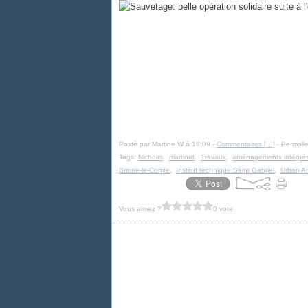
Posté par Martine W à 18:09 -
Commentaires [
…
]
- Permalie
Tags:
Nichoirs
,
martinet
,
Travaux
,
aménagements intégré
Braine-le-Comte
,
Institut technique Saint Gabriel
,
Urban Ar
Vous aimez ?
0 vote