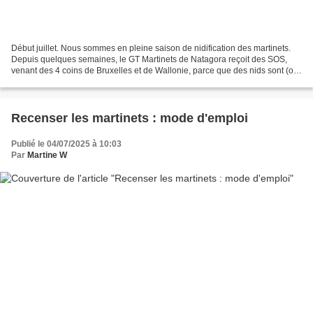
Début juillet. Nous sommes en pleine saison de nidification des martinets.
Depuis quelques semaines, le GT Martinets de Natagora reçoit des SOS,
venant des 4 coins de Bruxelles et de Wallonie, parce que des nids sont (ou
risquent d’être) détruits. Cette...
Recenser les martinets : mode d'emploi
Publié le 04/07/2025 à 10:03
Par
Martine W