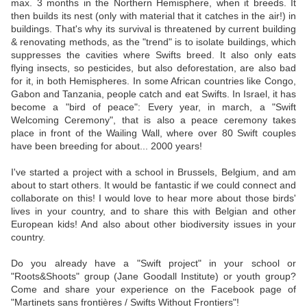
max. 3 months in the Northern Hemisphere, when it breeds. It
then builds its nest (only with material that it catches in the air!) in
buildings. That's why its survival is threatened by current building
& renovating methods, as the "trend" is to isolate buildings, which
suppresses the cavities where Swifts breed. It also only eats
flying insects, so pesticides, but also deforestation, are also bad
for it, in both Hemispheres. In some African countries like Congo,
Gabon and Tanzania, people catch and eat Swifts. In Israel, it has
become a "bird of peace": Every year, in march, a "Swift
Welcoming Ceremony", that is also a peace ceremony takes
place in front of the Wailing Wall, where over 80 Swift couples
have been breeding for about... 2000 years!
I've started a project with a school in Brussels, Belgium, and am
about to start others. It would be fantastic if we could connect and
collaborate on this! I would love to hear more about those birds'
lives in your country, and to share this with Belgian and other
European kids! And also about other biodiversity issues in your
country.
Do you already have a "Swift project" in your school or
"Roots&Shoots" group (Jane Goodall Institute) or youth group?
Come and share your experience on the Facebook page of
"Martinets sans frontières / Swifts Without Frontiers"!