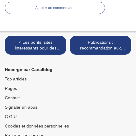
Ajouter un commentaire
< Les ponts, sites
Publications :
intéressants pour des
recommandation aux
batteries de nichoirs
architectes et autres
professionnels de la
construction >
Hébergé par Canalblog
Top articles
Pages
Contact
Signaler un abus
C.G.U.
Cookies et données personnelles
Préférences cookies