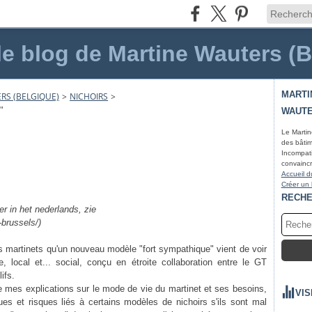
le blog de Martine Wauters (
MARTI
RS (BELGIQUE)
>
NICHOIRS
>
"
WAUTE
Le Martin
des bâtim
Incompati
convaincr
Accueil d
Créer un
RECH
er in het nederlands, zie
-brussels/)
des martinets qu'un nouveau modèle "fort sympathique" vient de voir
le, local et... social, conçu en étroite collaboration entre le GT
ifs.
e mes explications sur le mode de vie du martinet et ses besoins,
VIS
ues et risques liés à certains modèles de nichoirs s'ils sont mal