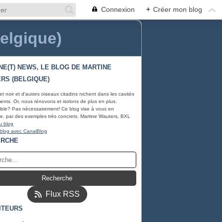
Connexion
+
Créer mon blog
Belgique)
NE(T) NEWS, LE BLOG DE MARTINE
RS (BELGIQUE)
et noir et d'autres oiseaux citadins nichent dans les cavités
ents. Or, nous rénovons et isolons de plus en plus.
ble? Pas nécessairement! Ce blog vise à vous en
e, par des exemples très concrets. Martine Wauters, BXL
u blog
 blog avec CanalBlog
ERCHE
Flux RSS
ITEURS