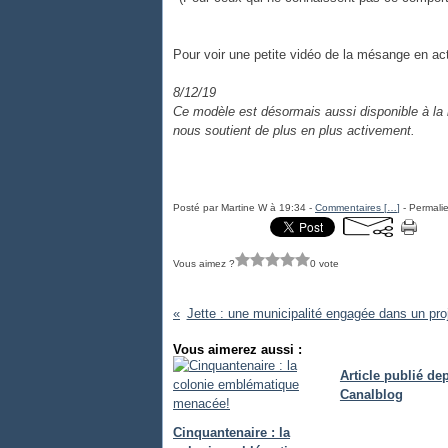
Pour voir une petite vidéo de la mésange en ac
8/12/19
Ce modèle est désormais aussi disponible à la
nous soutient de plus en plus activement.
Posté par Martine W à 19:34 -
Commentaires [
…
]
- Permalie
Vous aimez ?
0 vote
Jette : une municipalité engagée dans un pro
Vous aimerez aussi :
Article publié de
Canalblog
Cinquantenaire : la