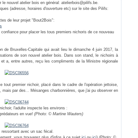
 le nouvel atelier bois en général: atelierbois@pilifs.be.
ues (adresse, horaires d'ouverture etc) sur le site des Pilifs:
ettes de leur projet "Bout2Bois":
is
 confiance pour placer les tous premiers nichoris de ce nouveau
n de Bruxelles-Capitale qui avait lieu le dimanche 4 juin 2017, la
isations de son nouvel atelier bois. Dans son stand, le nichoirs à
 et a, entre autres, reçu les compliments de la Ministre régionale
e tout premier nichoir, placé dans le cadre de l'opération jettoise,
s, mais par des... Mésanges charbonnières, que j'ai pu observer en
nichoir, l'adulte inspecte les environs :
e prédateurs en vue!
(Photo: © Martine Wauters)
ci ressortant avec un sac fécal.
tement, vous trouverez
plus d'infos à ce sujet
ici
ou
ici
)
(Photo: ©