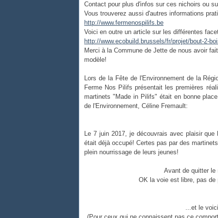
Contact pour plus d'infos sur ces nichoirs ou sur
Vous trouverez aussi d'autres informations pratiq
http://www.fermenospilifs.be
Voici en outre un article sur les différentes fac
http://www.ecobuild.brussels/fr/projet/bout-2-bo
Merci à la Commune de Jette de nous avoir fait
modèle!
Lors de la Fête de l'Environnement de la Régio
Ferme Nos Pilifs présentait les premières réal
martinets "Made in Pilifs" était en bonne place
de l'Environnement, Céline Fremault:
Le 7 juin 2017, je découvrais avec plaisir que l
était déjà occupé! Certes pas par des martinet
plein nourrissage de leurs jeunes!
Avant de quitter le 
OK la voie est libre, pas d
...et le voi
(Pour ceux qui ne connaissent pas ce compor