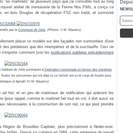
rts "es martinets" de plusieurs pays que j'ai consultés tout au long
Depuis
 nouvel atelier de menuiserie de la Ferme Nos Pilifs, a conçu ce
NEWS
le, en bois Douglas de récupération FSC non traité, et surmonté
andés par la
Commune de Jette
. (
Photos: © M. Wauters)
ntuellement placer ce modèle sur des façades non surmontées d'une
ant des prédateurs que des intempéries et de la surchauffe. Ceci ne
 ni n'importe comment (voir les
explications publiées précédemment
n habitant de Jette participant à
l'opération communale en faveur des martinets
,
Toutes les personnes qui ont déjà vu ce nichoir ont eu le coup de foudre pour
hétique et fignolé!
(© M. Wauters)
he
ad hoc
et un peu de matériaux de nidification qui aideront les
ire (pour rappel, comme le martinet fait tout en vol, il doit aussi se
riaux nécessaires à la construction de son nid, ce qui peut prendre
a Région de Bruxelles Capitale, plus précisément à Neder-over-
des brûlés. Depuis sa création en 1984, cette entreprise de travail