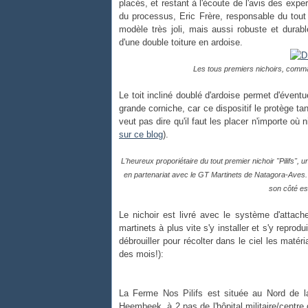
placés, et restant à l'écoute de l'avis des expe
du processus, Eric Frère, responsable du tout
modèle très joli, mais aussi robuste et durab
d'une double toiture en ardoise.
Les tous premiers nichoirs, comm
Le toit incliné doublé d'ardoise permet d'éve
grande corniche, car ce dispositif le protège t
veut pas dire qu'il faut les placer n'importe où
sur ce blog
).
L'heureux proporiétaire du tout premier nichoir "Pilifs", u
en partenariat avec le GT Martinets de Natagora-Aves. 
son côté est
Le nichoir est livré avec le système d'attac
martinets à plus vite s'y installer et s'y reprodu
débrouiller pour récolter dans le ciel les maté
des mois!):
La Ferme Nos Pilifs est située au Nord de l
Heembeek, à 2 pas de l'hôpital militaire/centre 