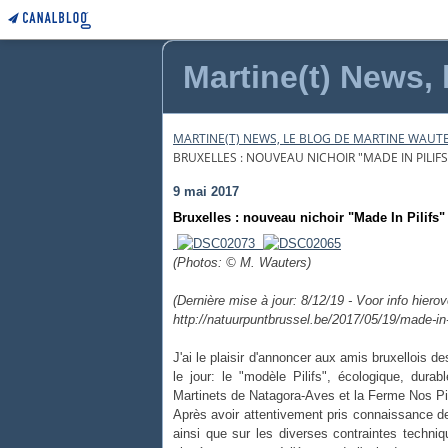
Martine(t) News, 
MARTINE(T) NEWS, LE BLOG DE MARTINE WAUTE
BRUXELLES : NOUVEAU NICHOIR "MADE IN PILIFS
9 mai 2017
Bruxelles : nouveau nichoir "Made In Pilifs"
(Photos: © M. Wauters)
(Dernière mise à jour: 8/12/19 - Voor info hierov
http://natuurpuntbrussel.be/2017/05/19/made-in
J'ai le plaisir d'annoncer aux amis bruxellois 
le jour: le "modèle Pilifs", écologique, durab
Martinets de Natagora-Aves et la Ferme Nos Pil
Après avoir attentivement pris connaissance d
ainsi que sur les diverses contraintes techniq