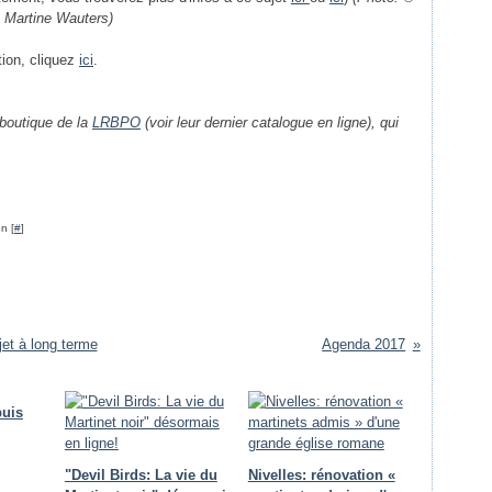
Martine Wauters)
tion, cliquez
ici
.
 boutique de la
LRBPO
(voir leur dernier catalogue en ligne), qui
n [
#
]
jet à long terme
Agenda 2017
puis
"Devil Birds: La vie du
Nivelles: rénovation «