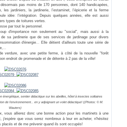
 désormais pas moins de 170 personnes, dont 140 handicapées,
 les jardiniers, la jardinerie, l’estaminet, l’épicerie et la ferme
eule idée:
l’intégration
. Depuis quelques années, elle est aussi
ers types de toitures vertes.
esse par tout le personnel.
coup d'importance non seulement au "social", mais aussi à la
u de sa jardinerie que de ses services de jardinage pour divers
onsommation d'énergie... Elle détient d'ailleurs toute une série de
,...
e verdure, avec une petite ferme, à côté de la nouvelle "forêt
bon endroit de promenade et de détente à 2 pas de la ville!
nergétique, sentier didactique sur les abeilles, hôtel à insectes solitaires
ion de l'environnement... en y adjoignant un volet didactique! (
(Photos: © M.
Wauters)
x, vous allierez donc une bonne action pour les martinets à une
nt, j'espère que vous serez nombreux à leur en acheter, n'hésitez
placés et de me prévenir quand ils sont occupés!