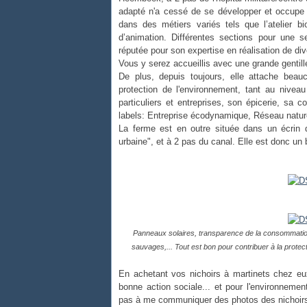
adapté n'a cessé de se développer et occupe
dans des métiers variés tels que l’atelier bio,
d’animation. Différentes sections pour une s
réputée pour son expertise en réalisation de div
Vous y serez accueillis avec une grande gentill
De plus, depuis toujours, elle attache beau
protection de l'environnement, tant au nivea
particuliers et entreprises, son épicerie, sa c
labels: Entreprise écodynamique, Réseau nature
La ferme est en outre située dans un écrin d
urbaine", et à 2 pas du canal. Elle est donc un 
Panneaux solaires, transparence de la consommation é
sauvages,... Tout est bon pour contribuer à la protect
En achetant vos nichoirs à martinets chez eu
bonne action sociale... et pour l'environneme
pas à me communiquer des photos des nichoirs 