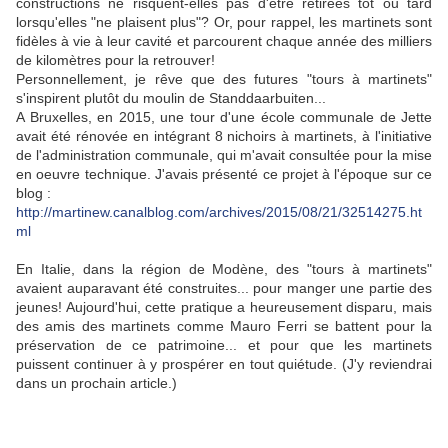
constructions ne risquent-elles pas d'être retirées tôt ou tard
lorsqu'elles "ne plaisent plus"? Or, pour rappel, les martinets sont
fidèles à vie à leur cavité et parcourent chaque année des milliers
de kilomètres pour la retrouver!
Personnellement, je rêve que des futures "tours à martinets"
s'inspirent plutôt du moulin de Standdaarbuiten...
A Bruxelles, en 2015, une tour d'une école communale de Jette
avait été rénovée en intégrant 8 nichoirs à martinets, à l'initiative
de l'administration communale, qui m'avait consultée pour la mise
en oeuvre technique. J'avais présenté ce projet à l'époque sur ce
blog :
http://martinew.canalblog.com/archives/2015/08/21/32514275.ht
ml
En Italie, dans la région de Modène, des "tours à martinets"
avaient auparavant été construites... pour manger une partie des
jeunes! Aujourd'hui, cette pratique a heureusement disparu, mais
des amis des martinets comme Mauro Ferri se battent pour la
préservation de ce patrimoine... et pour que les martinets
puissent continuer à y prospérer en tout quiétude. (J'y reviendrai
dans un prochain article.)