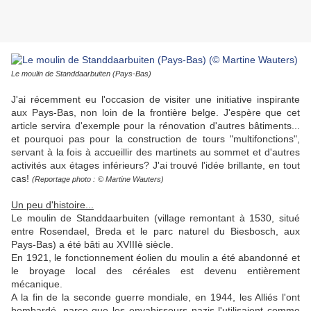
Le moulin de Standdaarbuiten (Pays-Bas)
J'ai récemment eu l'occasion de visiter une initiative inspirante
aux Pays-Bas, non loin de la frontière belge. J'espère que cet
article servira d'exemple pour la rénovation d'autres bâtiments...
et pourquoi pas pour la construction de tours "multifonctions",
servant à la fois à accueillir des martinets au sommet et d'autres
activités aux étages inférieurs? J'ai trouvé l'idée brillante, en tout
cas!
(Reportage photo :
© Martine Wauters
)
Un peu d'histoire...
Le moulin de Standdaarbuiten (village remontant à 1530, situé
entre Rosendael, Breda et le parc naturel du Biesbosch, aux
Pays-Bas) a été bâti au XVIIIè siècle.
En 1921, le fonctionnement éolien du moulin a été abandonné et
le broyage local des céréales est devenu entièrement
mécanique.
A la fin de la seconde guerre mondiale, en 1944, les Alliés l'ont
bombardé, parce que les envahisseurs nazis l'utilisaient comme