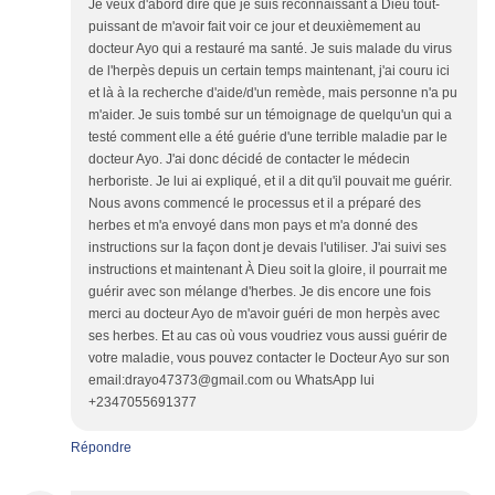
Je veux d'abord dire que je suis reconnaissant à Dieu tout-
puissant de m'avoir fait voir ce jour et deuxièmement au
docteur Ayo qui a restauré ma santé. Je suis malade du virus
de l'herpès depuis un certain temps maintenant, j'ai couru ici
et là à la recherche d'aide/d'un remède, mais personne n'a pu
m'aider. Je suis tombé sur un témoignage de quelqu'un qui a
testé comment elle a été guérie d'une terrible maladie par le
docteur Ayo. J'ai donc décidé de contacter le médecin
herboriste. Je lui ai expliqué, et il a dit qu'il pouvait me guérir.
Nous avons commencé le processus et il a préparé des
herbes et m'a envoyé dans mon pays et m'a donné des
instructions sur la façon dont je devais l'utiliser. J'ai suivi ses
instructions et maintenant À Dieu soit la gloire, il pourrait me
guérir avec son mélange d'herbes. Je dis encore une fois
merci au docteur Ayo de m'avoir guéri de mon herpès avec
ses herbes. Et au cas où vous voudriez vous aussi guérir de
votre maladie, vous pouvez contacter le Docteur Ayo sur son
email:drayo47373@gmail.com ou WhatsApp lui
+2347055691377
Répondre