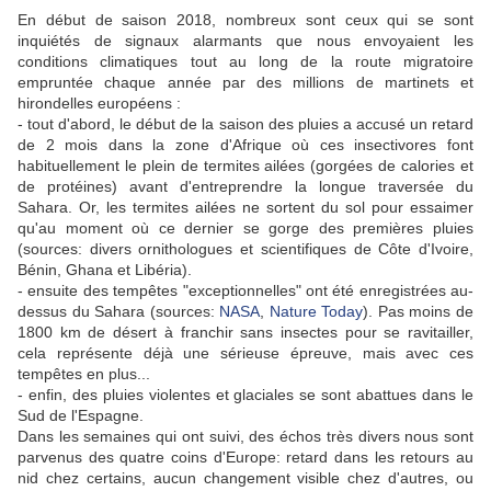
En début de saison 2018, nombreux sont ceux qui se sont
inquiétés de signaux alarmants que nous envoyaient les
conditions climatiques tout au long de la route migratoire
empruntée chaque année par des millions de martinets et
hirondelles européens :
- tout d'abord, le début de la saison des pluies a accusé un retard
de 2 mois dans la zone d'Afrique où ces insectivores font
habituellement le plein de termites ailées (gorgées de calories et
de protéines) avant d'entreprendre la longue traversée du
Sahara. Or, les termites ailées ne sortent du sol pour essaimer
qu'au moment où ce dernier se gorge des premières pluies
(sources: divers ornithologues et scientifiques de Côte d'Ivoire,
Bénin, Ghana et Libéria).
- ensuite des tempêtes "exceptionnelles" ont été enregistrées au-
dessus du Sahara (sources:
NASA
,
Nature Today
). Pas moins de
1800 km de désert à franchir sans insectes pour se ravitailler,
cela représente déjà une sérieuse épreuve, mais avec ces
tempêtes en plus...
- enfin, des pluies violentes et glaciales se sont abattues dans le
Sud de l'Espagne.
Dans les semaines qui ont suivi, des échos très divers nous sont
parvenus des quatre coins d'Europe: retard dans les retours au
nid chez certains, aucun changement visible chez d'autres, ou