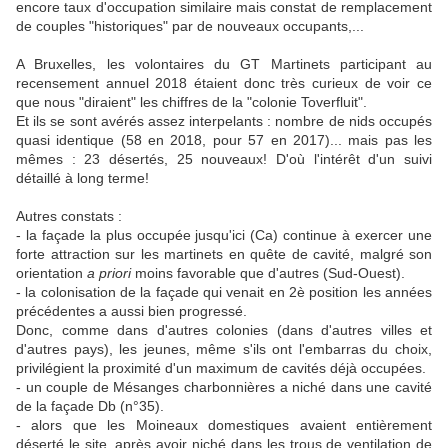
encore taux d'occupation similaire mais constat de remplacement
de couples "historiques" par de nouveaux occupants,...
A Bruxelles, les volontaires du GT Martinets participant au
recensement annuel 2018 étaient donc très curieux de voir ce
que nous "diraient" les chiffres de la "colonie Toverfluit".
Et ils se sont avérés assez interpelants : nombre de nids occupés
quasi identique (58 en 2018, pour 57 en 2017)... mais pas les
mêmes : 23 désertés, 25 nouveaux! D'où l'intérêt d'un suivi
détaillé à long terme!
Autres constats :
- la façade la plus occupée jusqu'ici (Ca) continue à exercer une
forte attraction sur les martinets en quête de cavité, malgré son
orientation
a priori
moins favorable que d'autres (Sud-Ouest).
- la colonisation de la façade qui venait en 2è position les années
précédentes a aussi bien progressé.
Donc, comme dans d'autres colonies (dans d'autres villes et
d'autres pays), les jeunes, même s'ils ont l'embarras du choix,
privilégient la proximité d'un maximum de cavités déjà occupées.
- un couple de Mésanges charbonnières a niché dans une cavité
de la façade Db (n°35).
- alors que les Moineaux domestiques avaient entièrement
déserté le site, après avoir niché dans les trous de ventilation de