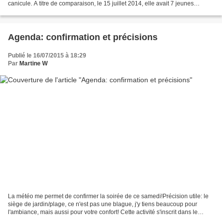
canicule. A titre de comparaison, le 15 juillet 2014, elle avait 7 jeunes
martinets! En France, les centres...
Agenda: confirmation et précisions
Publié le 16/07/2015 à 18:29
Par
Martine W
La météo me permet de confirmer la soirée de ce samedi!Précision utile: le
siège de jardin/plage, ce n'est pas une blague, j'y tiens beaucoup pour
l'ambiance, mais aussi pour votre confort! Cette activité s'inscrit dans le
cadre du Festival dei Rondoni...