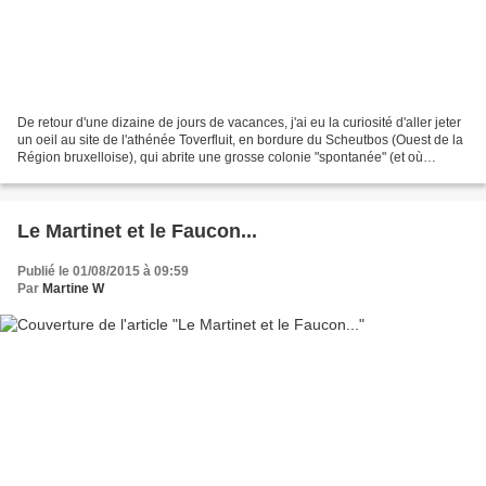
De retour d'une dizaine de jours de vacances, j'ai eu la curiosité d'aller jeter
un oeil au site de l'athénée Toverfluit, en bordure du Scheutbos (Ouest de la
Région bruxelloise), qui abrite une grosse colonie "spontanée" (et où
j'organise la plupart...
Le Martinet et le Faucon...
Publié le 01/08/2015 à 09:59
Par
Martine W