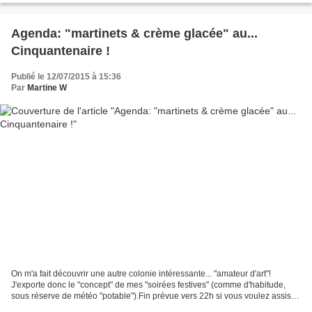
Agenda: "martinets & crème glacée" au...
Cinquantenaire !
Publié le 12/07/2015 à 15:36
Par
Martine W
On m'a fait découvrir une autre colonie intéressante... "amateur d'art"!
J'exporte donc le "concept" de mes "soirées festives" (comme d'habitude,
sous réserve de météo "potable").Fin prévue vers 22h si vous voulez assister
au "clou du spectacle": les...