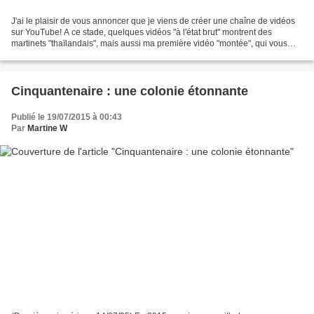
J'ai le plaisir de vous annoncer que je viens de créer une chaîne de vidéos
sur YouTube! A ce stade, quelques vidéos "à l'état brut" montrent des
martinets "thaïlandais", mais aussi ma première vidéo "montée", qui vous
présente un adorable jeune martinet...
Cinquantenaire : une colonie étonnante
Publié le 19/07/2015 à 00:43
Par
Martine W