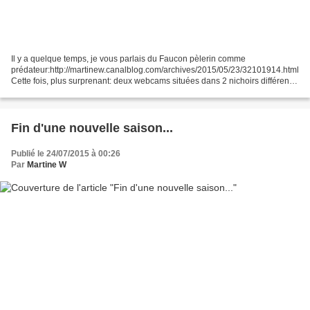
Il y a quelque temps, je vous parlais du Faucon pèlerin comme
prédateur:http://martinew.canalblog.com/archives/2015/05/23/32101914.html
Cette fois, plus surprenant: deux webcams situées dans 2 nichoirs différents
des Pays-Bas ont filmé de jeunes Martinets...
Fin d'une nouvelle saison...
Publié le 24/07/2015 à 00:26
Par
Martine W