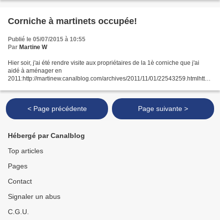
Corniche à martinets occupée!
Publié le 05/07/2015 à 10:55
Par
Martine W
Hier soir, j'ai été rendre visite aux propriétaires de la 1è corniche que j'ai
aidé à aménager en
2011:http://martinew.canalblog.com/archives/2011/11/01/22543259.htmlhttp:/
/martinew.canalblog.com/archives/2015/06/16/32224428.html En restant
jusqu'à la...
< Page précédente
Page suivante >
Hébergé par Canalblog
Top articles
Pages
Contact
Signaler un abus
C.G.U.