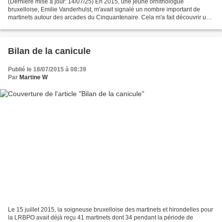
(Dernière mise à jour: 14/07/25) En 2015, une jeune ornithologue
bruxelloise, Emilie Vanderhulst, m'avait signalé un nombre important de
martinets autour des arcades du Cinquantenaire. Cela m'a fait découvrir une
colonie importante en effet, mais aussi...
Bilan de la canicule
Publié le 18/07/2015 à 08:39
Par
Martine W
Le 15 juillet 2015, la soigneuse bruxelloise des martinets et hirondelles pour
la LRBPO avait déjà reçu 41 martinets dont 34 pendant la période de