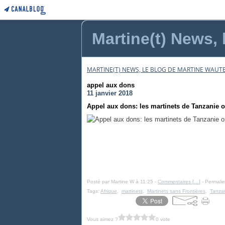
Martine(t) News, 
MARTINE(T) NEWS, LE BLOG DE MARTINE WAUTE
appel aux dons
11 janvier 2018
Appel aux dons: les martinets de Tanzanie 
Posté par Martine W à 11:25 -
Commentaires [
…
]
- Permalie
Tags:
Afrique
,
martinets
,
Martinets sans Frontières
,
Tanza
Vous aimez ?
0 vote