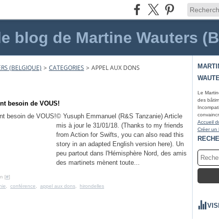
le blog de Martine Wauters (
MARTI
RS (BELGIQUE)
>
CATEGORIES
>
APPEL AUX DONS
WAUTE
Le Martin
des bâtim
ont besoin de VOUS!
Incompati
convaincr
© Yusuph Emmanuel (R&S Tanzanie) Article
Accueil d
mis à jour le 31/01/18. (Thanks to my friends
Créer un
from Action for Swifts, you can also read this
RECH
story in an adapted English version here). Un
peu partout dans l'Hémisphère Nord, des amis
des martinets mènent toute...
n [
#
]
nie
,
conférence
,
appel aux dons
,
hirondelles
VIS