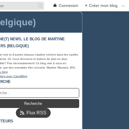
Connexion
+
Créer mon blog
Belgique)
NE(T) NEWS, LE BLOG DE MARTINE
RS (BELGIQUE)
et noir et d'autres oiseaux citadins nichent dans les cavités
ents. Or, nous rénovons et isolons de plus en plus.
ble? Pas nécessairement! Ce blog vise à vous en
e, par des exemples très concrets. Martine Wauters, BXL
u blog
 blog avec CanalBlog
ERCHE
Flux RSS
ITEURS