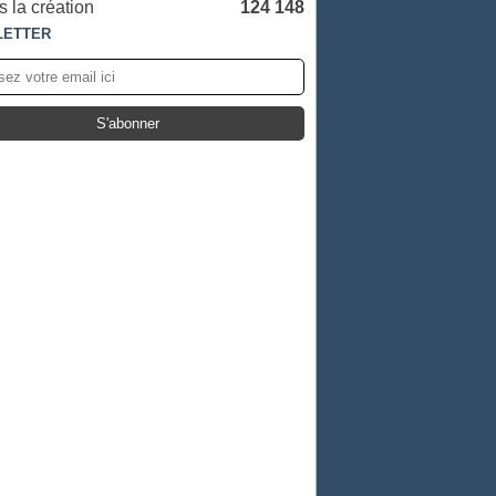
 la création
124 148
LETTER