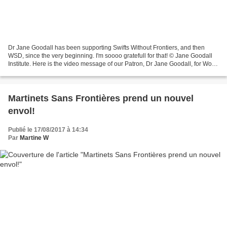
Dr Jane Goodall has been supporting Swifts Without Frontiers, and then
WSD, since the very beginning. I'm soooo gratefull for that! © Jane Goodall
Institute. Here is the video message of our Patron, Dr Jane Goodall, for World
Swift Day 2023: video. Please...
Martinets Sans Frontières prend un nouvel
envol!
Publié le 17/08/2017 à 14:34
Par
Martine W