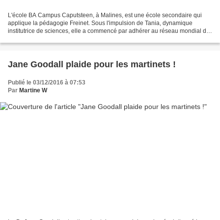
L'école BA Campus Caputsteen, à Malines, est une école secondaire qui
applique la pédagogie Freinet. Sous l'impulsion de Tania, dynamique
institutrice de sciences, elle a commencé par adhérer au réseau mondial de
"Roots & Shoots" (Jane Goodall Institute)...
Jane Goodall plaide pour les martinets !
Publié le 03/12/2016 à 07:53
Par
Martine W