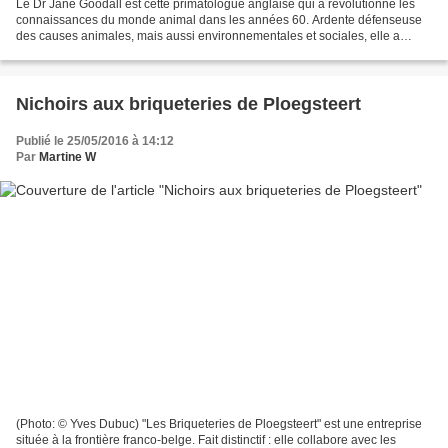
Le Dr Jane Goodall est cette primatologue anglaise qui a révolutionné les
connaissances du monde animal dans les années 60. Ardente défenseuse
des causes animales, mais aussi environnementales et sociales, elle a
fondé l'institut qui porte son nom*, présent...
Nichoirs aux briqueteries de Ploegsteert
Publié le 25/05/2016 à 14:12
Par
Martine W
(Photo: © Yves Dubuc) "Les Briqueteries de Ploegsteert" est une entreprise
située à la frontière franco-belge. Fait distinctif : elle collabore avec les