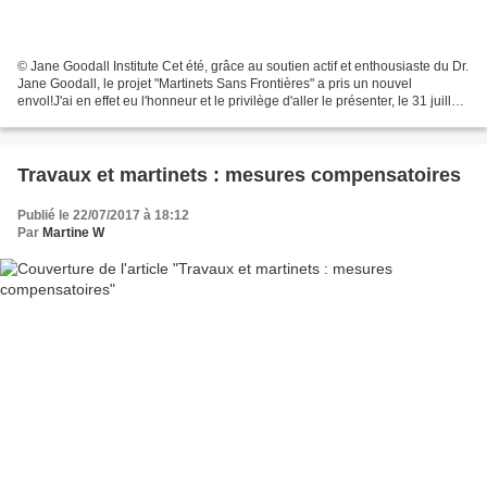
© Jane Goodall Institute Cet été, grâce au soutien actif et enthousiaste du Dr.
Jane Goodall, le projet "Martinets Sans Frontières" a pris un nouvel
envol!J'ai en effet eu l'honneur et le privilège d'aller le présenter, le 31 juillet,
à une vingtaine...
Travaux et martinets : mesures compensatoires
Publié le 22/07/2017 à 18:12
Par
Martine W