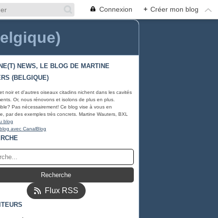
Connexion
+
Créer mon blog
Belgique)
NE(T) NEWS, LE BLOG DE MARTINE
RS (BELGIQUE)
et noir et d'autres oiseaux citadins nichent dans les cavités
ents. Or, nous rénovons et isolons de plus en plus.
ble? Pas nécessairement! Ce blog vise à vous en
e, par des exemples très concrets. Martine Wauters, BXL
u blog
 blog avec CanalBlog
ERCHE
Flux RSS
ITEURS