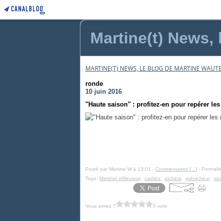
Martine(t) News, 
MARTINE(T) NEWS, LE BLOG DE MARTINE WAUTE
ronde
10 juin 2016
"Haute saison" : profitez-en pour repérer les
Posté par Martine W à 13:01 -
Commentaires [
…
]
- Permalie
Tags:
Martinet effleureur
,
cavités
,
nicheur
,
prénicheur
,
ro
Vous aimez ?
0 vote