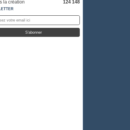
 la création
124 148
LETTER