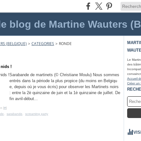
le blog de Martine Wauters (
MARTI
RS (BELGIQUE)
>
CATEGORIES
>
RONDE
WAUTE
Le Martin
des bâtim
 nids !
Incompati
convaincr
Sarabande de martinets (© Christiane Moulu) Nous sommes
Accueil d
entrés dans la période la plus propice (du moins en Belgiqu
Créer un
e, depuis où je vous écris) pour observer les Martinets noirs
RECH
: entre la 2è quinzaine de juin et la 1è quinzaine de juillet. De
fin avril-début...
n [
#
]
nde
,
sarabande
,
screaming party
VIS