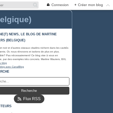
Connexion
+
Créer mon blog
Belgique)
NE(T) NEWS, LE BLOG DE MARTINE
RS (BELGIQUE)
et noir et d'autres oiseaux citadins nichent dans les cavités
ents. Or, nous rénovons et isolons de plus en plus.
ble? Pas nécessairement! Ce blog vise à vous en
e, par des exemples très concrets. Martine Wauters, BXL
u blog
 blog avec CanalBlog
ERCHE
Flux RSS
ITEURS