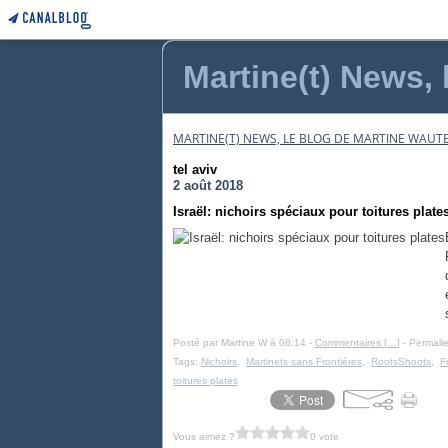
Martine(t) News, 
MARTINE(T) NEWS, LE BLOG DE MARTINE WAUTE
tel aviv
2 août 2018
Israël: nichoirs spéciaux pour toitures plate
Posté par Martine W à 08:14 -
Commentaires [
…
]
- Permalie
Tags:
Nichoirs
,
Martinets sans Frontières
,
RootsShoots
,
F
toitures plates
Vous aimez ?
0 vote