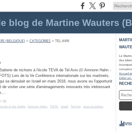
le blog de Martine Wauters (
MARTI
RS (BELGIQUE)
>
CATEGORIES
>
TEL AVIV
WAUTE
Le Martin
des bâtim
s
Incompati
convaincr
Batterie de nichoirs à l'école TEVA de Tel Aviv (© Amnonn Hahn -
Accueil d
FOTS) Lors de la Ve Conférence internationale sur les martinets,
Créer un
qui se déroulait en Israël en mars 2018, nous avons eu l'opportunit
RECH
é de visiter une série d'aménagements innovants très intéressant
s,...
n [
#
]
riends of the Swifts
,
Amnonn Hahn
,
FOTS
,
Israël
,
Tel Aviv
,
murs acrotères
,
VIS