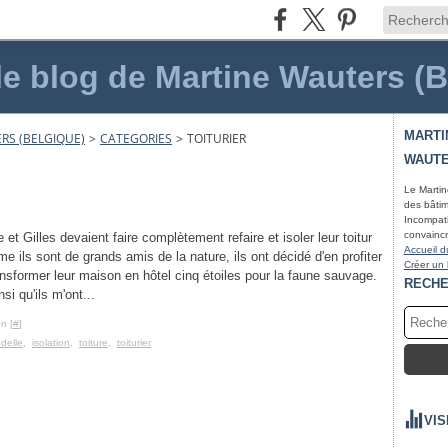
le blog de Martine Wauters (
MARTI
RS (BELGIQUE)
>
CATEGORIES
>
TOITURIER
WAUTE
Le Martin
des bâtim
Incompati
convaincr
e et Gilles devaient faire complètement refaire et isoler leur toitur
Accueil d
e ils sont de grands amis de la nature, ils ont décidé d'en profiter
Créer un
ansformer leur maison en hôtel cinq étoiles pour la faune sauvage.
RECH
nsi qu'ils m'ont...
n [
#
]
ndelle
,
isolation
,
toiture
,
toiturier
VIS