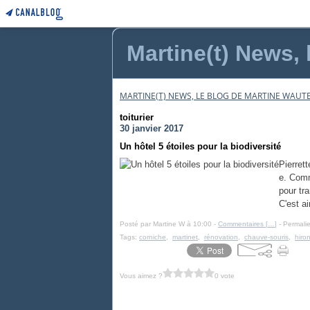
Martine(t) News, 
MARTINE(T) NEWS, LE BLOG DE MARTINE WAUTE
toiturier
30 janvier 2017
Un hôtel 5 étoiles pour la biodiversité
Pierrett
e. Comm
pour tr
C'est ai
Posté par Martine W à 10:00 -
Commentaires [
…
]
- Permalie
Tags:
corniche
,
martinet
,
rénovation
,
chauve-souris
,
hiro
Vous aimez ?
0 vote