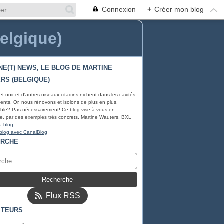
Connexion
+
Créer mon blog
Belgique)
NE(T) NEWS, LE BLOG DE MARTINE
RS (BELGIQUE)
et noir et d'autres oiseaux citadins nichent dans les cavités
ents. Or, nous rénovons et isolons de plus en plus.
ble? Pas nécessairement! Ce blog vise à vous en
e, par des exemples très concrets. Martine Wauters, BXL
u blog
 blog avec CanalBlog
ERCHE
Flux RSS
ITEURS