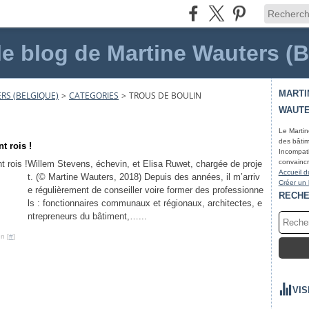
le blog de Martine Wauters (
MARTI
RS (BELGIQUE)
>
CATEGORIES
>
TROUS DE BOULIN
WAUTE
Le Martin
des bâtim
t rois !
Incompati
convaincr
Willem Stevens, échevin, et Elisa Ruwet, chargée de proje
Accueil d
t. (© Martine Wauters, 2018) Depuis des années, il m’arriv
Créer un
e régulièrement de conseiller voire former des professionne
RECH
ls : fonctionnaires communaux et régionaux, architectes, e
ntrepreneurs du bâtiment,…...
n [
#
]
VIS