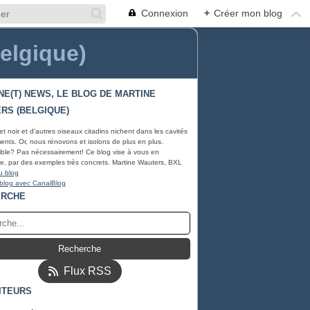
Connexion
+
Créer mon blog
Belgique)
NE(T) NEWS, LE BLOG DE MARTINE
RS (BELGIQUE)
et noir et d'autres oiseaux citadins nichent dans les cavités
ents. Or, nous rénovons et isolons de plus en plus.
ble? Pas nécessairement! Ce blog vise à vous en
e, par des exemples très concrets. Martine Wauters, BXL
u blog
 blog avec CanalBlog
ERCHE
Flux RSS
ITEURS