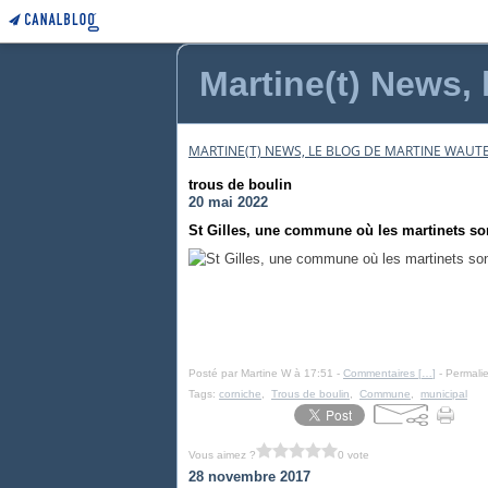
Martine(t) News, 
MARTINE(T) NEWS, LE BLOG DE MARTINE WAUTE
trous de boulin
20 mai 2022
St Gilles, une commune où les martinets son
Posté par Martine W à 17:51 -
Commentaires [
…
]
- Permalie
Tags:
corniche
,
Trous de boulin
,
Commune
,
municipal
Vous aimez ?
0 vote
28 novembre 2017