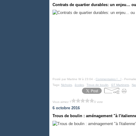
Contrats de quartier durables: un enjeu… ou
Posté par Martine W à 23:04 -
Commentaires [
…
]
- Permalie
Tags:
Nichoirs
,
écoles
,
Trous de boulin
,
GT Martinets
,
Na
Vous aimez ?
0 vote
6 octobre 2016
Trous de boulin : aménagement "à l'italienn