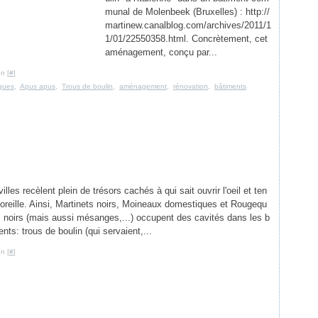
munal de Molenbeek (Bruxelles) : http://
martinew.canalblog.com/archives/2011/1
1/01/22550358.html. Concrètement, cet
aménagement, conçu par...
n [
#
]
iques
,
Apus apus
,
Trous de boulin
,
aménagement
,
rénovation
,
bâtiments
illes recèlent plein de trésors cachés à qui sait ouvrir l'oeil et ten
l'oreille. Ainsi, Martinets noirs, Moineaux domestiques et Rougequ
 noirs (mais aussi mésanges,...) occupent des cavités dans les b
ents: trous de boulin (qui servaient,...
n [
#
]