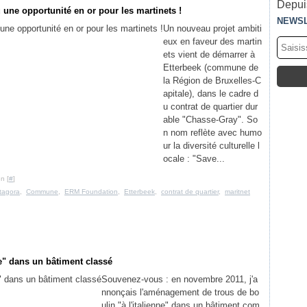
Depuis
 une opportunité en or pour les martinets !
NEWS
Un nouveau projet ambiti
eux en faveur des martin
ets vient de démarrer à
Etterbeek (commune de
la Région de Bruxelles-C
apitale), dans le cadre d
u contrat de quartier dur
able "Chasse-Gray". So
n nom reflète avec humo
ur la diversité culturelle l
ocale : "Save...
n [
#
]
tagora
,
Commune
,
ERM Foundation
,
Etterbeek
,
contrat de quartier
,
maritnet
e" dans un bâtiment classé
Souvenez-vous : en novembre 2011, j'a
nnonçais l'aménagement de trous de bo
ulin "à l'italienne" dans un bâtiment com