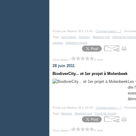
Posté par Martine W à 15:40 -
Commentaires [
…
]
- Permalie
Tags:
monument
,
martinet
,
Martinet noir
,
bâtiments histor
classés
,
bâtiment classé
Vous aimez ?
0 vote
28 juin 2011
BiodiverCity... et 1er projet à Molenbeek
Les v
dre 
eues
âtim
Posté par Martine W à 19:08 -
Commentaires [
…
]
- Permalie
Tags:
Nichoirs
,
Martinet noir
,
Trous de boulin
Vous aimez ?
0 vote