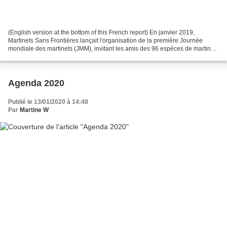
(English version at the bottom of this French report) En janvier 2019,
Martinets Sans Frontières lançait l'organisation de la première Journée
mondiale des martinets (JMM), invitant les amis des 96 espèces de martinets
de tous les continents à faire la...
Agenda 2020
Publié le 13/01/2020 à 14:48
Par
Martine W