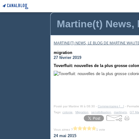
Martine(t) News, 
MARTINE(T) NEWS, LE BLOG DE MARTINE WAUTE
migration
27 février 2019
Toverfluit: nouvelles de la plus grosse colon
Posté par Martine W à 08:30 -
Commentaires [
…
]
- Permalie
Tags:
colonie
,
Migration
,
sensibilisation
,
martinets
,
GT Mar
Vous aimez ?
1 vote
24 mai 2015