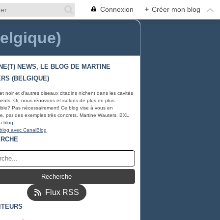
Connexion
+
Créer mon blog
Belgique)
NE(T) NEWS, LE BLOG DE MARTINE
RS (BELGIQUE)
et noir et d'autres oiseaux citadins nichent dans les cavités
ents. Or, nous rénovons et isolons de plus en plus.
ble? Pas nécessairement! Ce blog vise à vous en
e, par des exemples très concrets. Martine Wauters, BXL
u blog
 blog avec CanalBlog
ERCHE
Flux RSS
ITEURS