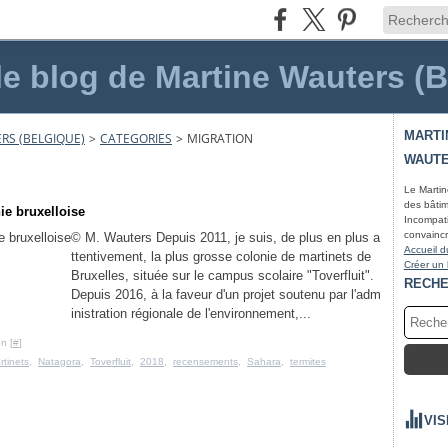
le blog de Martine Wauters (
MARTI
RS (BELGIQUE)
>
CATEGORIES
>
MIGRATION
WAUTE
Le Martin
des bâtim
ie bruxelloise
Incompati
convaincr
© M. Wauters Depuis 2011, je suis, de plus en plus a
Accueil d
ttentivement, la plus grosse colonie de martinets de
Créer un
Bruxelles, située sur le campus scolaire "Toverfluit".
RECH
Depuis 2016, à la faveur d'un projet soutenu par l'adm
inistration régionale de l'environnement,...
n [
#
]
tinets
,
Natagora
,
Toverfluit
,
2018
,
recensements
,
Sahara
,
termites
VIS