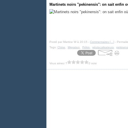
Martinets noirs "pekinensis": on sait enfin o
Posté par Martine W à 20:15 -
Commentaires [
…
]
- Permalie
Tags:
Chine
,
Migration
,
Pékin
,
géolocalisateurs
,
pekinens
Vous aimez ?
0 vote