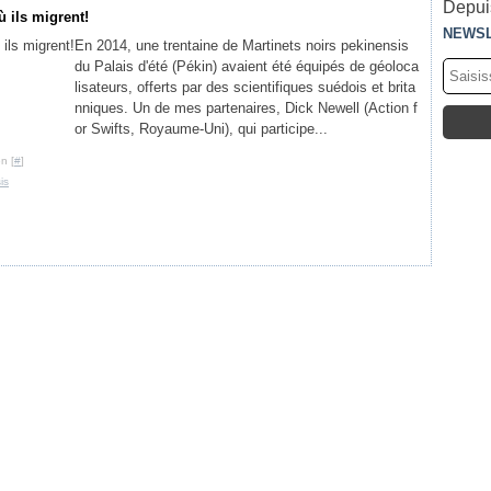
Depuis
ù ils migrent!
NEWS
En 2014, une trentaine de Martinets noirs pekinensis
du Palais d'été (Pékin) avaient été équipés de géoloca
lisateurs, offerts par des scientifiques suédois et brita
nniques. Un de mes partenaires, Dick Newell (Action f
or Swifts, Royaume-Uni), qui participe...
n [
#
]
is