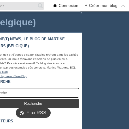
Connexion
+
Créer mon blog
Belgique)
NE(T) NEWS, LE BLOG DE MARTINE
RS (BELGIQUE)
et noir et d'autres oiseaux citadins nichent dans les cavités
ents. Or, nous rénovons et isolons de plus en plus.
ble? Pas nécessairement! Ce blog vise à vous en
e, par des exemples très concrets. Martine Wauters, BXL
u blog
 blog avec CanalBlog
ERCHE
Flux RSS
ITEURS