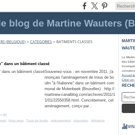
le blog de Martine Wauters (
MARTI
RS (BELGIQUE)
>
CATEGORIES
>
BATIMENTS CLASSES
WAUTE
Le Martin
des bâtim
e" dans un bâtiment classé
Incompati
convaincr
Souvenez-vous : en novembre 2011, j'a
Accueil d
nnonçais l'aménagement de trous de bo
Créer un
ulin "à l'italienne" dans un bâtiment com
RECH
munal de Molenbeek (Bruxelles) : http://
martinew.canalblog.com/archives/2011/1
1/01/22550358.html. Concrètement, cet
aménagement, conçu par...
n [
#
]
iques
,
Apus apus
,
Trous de boulin
,
aménagement
,
rénovation
,
bâtiments
VIS