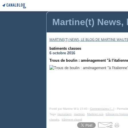
Martine(t) News, 
MARTINE(T) NEWS, LE BLOG DE MARTINE WAUTE
batiments classes
6 octobre 2016
Trous de boulin : aménagement "à l'italienn
Posté par Martine W à 15:40 -
Commentaires [
…
]
- Permalie
Tags:
monument
,
martinet
,
Martinet noir
,
bâtiments histor
classés
,
bâtiment classé