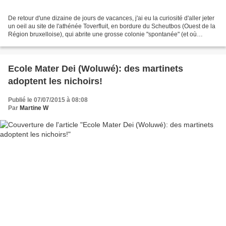
De retour d'une dizaine de jours de vacances, j'ai eu la curiosité d'aller jeter
un oeil au site de l'athénée Toverfluit, en bordure du Scheutbos (Ouest de la
Région bruxelloise), qui abrite une grosse colonie "spontanée" (et où
j'organise la plupart...
Ecole Mater Dei (Woluwé): des martinets
adoptent les nichoirs!
Publié le 07/07/2015 à 08:08
Par
Martine W