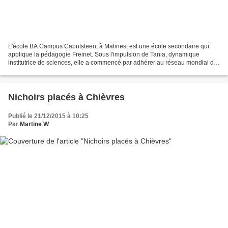
L'école BA Campus Caputsteen, à Malines, est une école secondaire qui
applique la pédagogie Freinet. Sous l'impulsion de Tania, dynamique
institutrice de sciences, elle a commencé par adhérer au réseau mondial de
"Roots & Shoots" (Jane Goodall Institute)...
Nichoirs placés à Chièvres
Publié le 21/12/2015 à 10:25
Par
Martine W