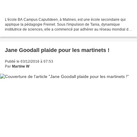
L'école BA Campus Caputsteen, à Malines, est une école secondaire qui
applique la pédagogie Freinet. Sous l'impulsion de Tania, dynamique
institutrice de sciences, elle a commencé par adhérer au réseau mondial de
"Roots & Shoots" (Jane Goodall Institute)...
Jane Goodall plaide pour les martinets !
Publié le 03/12/2016 à 07:53
Par
Martine W